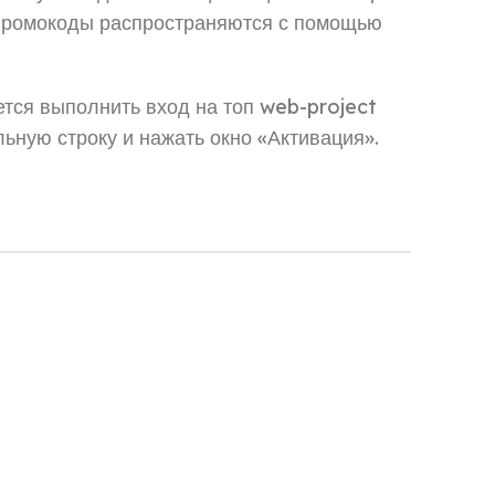
 промокоды распространяются с помощью
ется выполнить вход на топ web-project
льную строку и нажать окно «Активация».