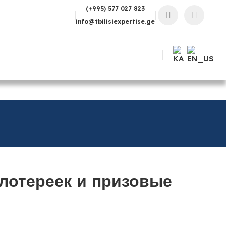
(+995) 577 027 823
info@tbilisiexpertise.ge
лотереек и призовые