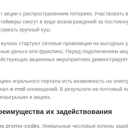
т акции с распространением лотереек. Участвовать в
геймеры смогут в виде вознаграждений за постоянн
сорвать крупный куш.
о вулкан стартуют сетевые промоакции на выгодных 
сные деньги или фриспинс. Перед подключением ак
ействующих акционных мероприятиях демонстрирует
циях игрального портала есть возможность на элект
нал e-mail-оповещений. В результате на почтовый я
озыгрышах и акциях.
реимущества их задействования
ема promo-codes. Уникальные числовые купоны задей