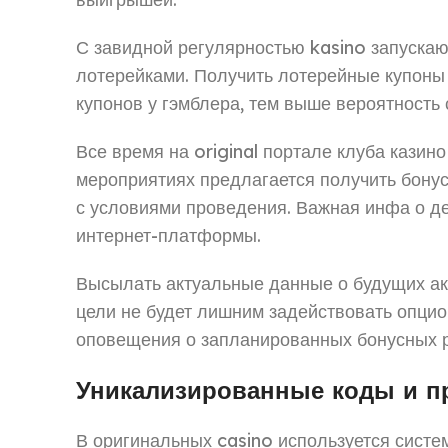
С завидной регулярностью kasino запускаю
лотерейками. Получить лотерейные купоны 
купонов у гэмблера, тем выше вероятность 
Все время на original портале клуба казин
мероприятиях предлагается получить бону
с условиями проведения. Важная инфа о д
интернет-платформы.
Высылать актуальные данные о будущих ак
цели не будет лишним задействовать опцио
оповещения о запланированных бонусных р
Уникализированные коды и п
В оригинальных casino используется сист