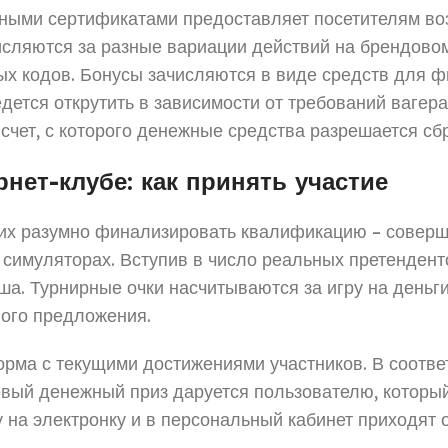
ными сертификатами предоставляет посетителям во
сляются за разные вариации действий на брендовом
ых кодов. Бонусы зачисляются в виде средств для ф
едется открутить в зависимости от требований вагер
чет, с которого денежные средства разрешается сбр
нет-клубе: как принять участие
 них разумно финализировать квалификацию – соверш
имуляторах. Вступив в число реальных претендентов
а. Турнирные очки насчитываются за игру на деньг
ого предложения.
орма с текущими достижениями участников. В соотв
овый денежный приз даруется пользователю, которы
у на электронку и в персональный кабинет приходят