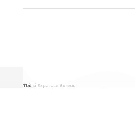
Tbilisi Expertise Bureau