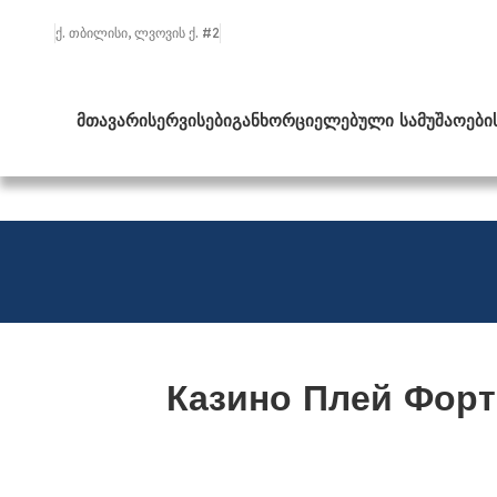
ქ. თბილისი, ლვოვის ქ. #2
ᲛᲗᲐᲕᲐᲠᲘ
ᲡᲔᲠᲕᲘᲡᲔᲑᲘ
ᲒᲐᲜᲮᲝᲠᲪᲘᲔᲚᲔᲑᲣᲚᲘ ᲡᲐᲛᲣᲨᲐᲝᲔᲑᲘ
Казино Плей Форт