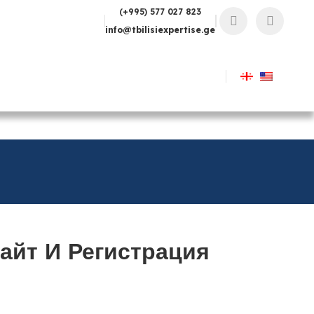
(+995) 577 027 823
info@tbilisiexpertise.ge
айт И Регистрация