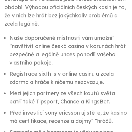
období. Výhodou oficiálních českých kasin je to,
že v nich lze hrát bez jakýchkoliv problémů a
zcela legálně.
Naše doporučené místnosti vám umožní”
“navštívit online česká casina v korunách hrát
bezpečně a legálně unces pohodlí vašeho
vlastního pokoje.
Registrace sixth is v online casinu u zcela
zdarma a hráče k ničemu nezavazuje.
Mezi jejich partnery ze všech koutů světa
patří také Tipsport, Chance a KingsBet.
Před investicí sony ericsson ujistěte, že kasino
má certifikace, recenze a dojmy” “hráčů.