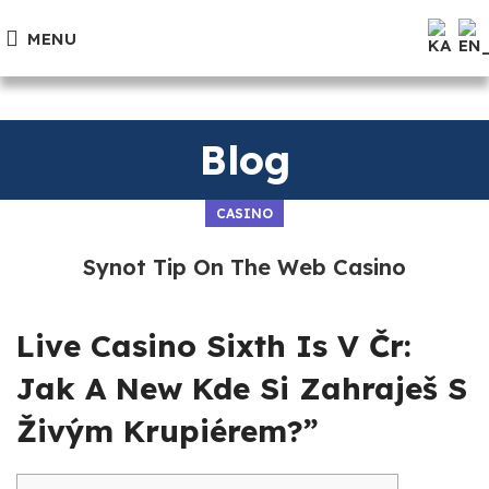
MENU
Blog
CASINO
Synot Tip On The Web Casino
Live Casino Sixth Is V Čr:
Jak A New Kde Si Zahraješ S
Živým Krupiérem?”