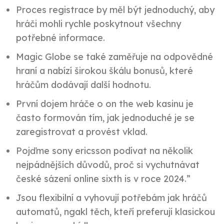
Proces registrace by měl být jednoduchý, aby
hráči mohli rychle poskytnout všechny
potřebné informace.
Magic Globe se také zaměřuje na odpovědné
hraní a nabízí širokou škálu bonusů, které
hráčům dodávají další hodnotu.
První dojem hráče o on the web kasinu je
často formován tím, jak jednoduché je se
zaregistrovat a provést vklad.
Pojďme sony ericsson podívat na několik
nejpádnějších důvodů, proč si vychutnávat
české sázení online sixth is v roce 2024.”
Jsou flexibilní a vyhovují potřebám jak hráčů
automatů, ngakl těch, kteří preferují klasickou