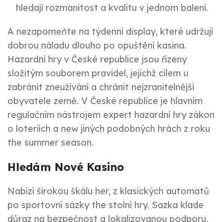
hledají rozmanitost a kvalitu v jednom balení.
A nezapomeňte na týdenní display, které udržují
dobrou náladu dlouho po opuštění kasina.
Hazardní hry v České republice jsou řízeny
složitým souborem pravidel, jejichž cílem u
zabránit zneužívání a chránit nejzranitelnější
obyvatele země. V České republice je hlavním
regulačním nástrojem expert hazardní hry zákon
o loteriích a new jiných podobných hrách z roku
the summer season.
Hledám Nové Kasino
Nabízí širokou škálu her, z klasických automatů
po sportovní sázky the stolní hry. Sazka klade
důraz na bezpečnost a lokalizovanou podporu,