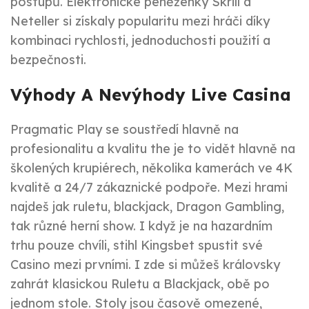
postupů. Elektronické peněženky Skrill a
Neteller si získaly popularitu mezi hráči díky
kombinaci rychlosti, jednoduchosti použití a
bezpečnosti.
Výhody A Nevýhody Live Casina
Pragmatic Play se soustředí hlavně na
profesionalitu a kvalitu the je to vidět hlavně na
školených krupiérech, několika kamerách ve 4K
kvalitě a 24/7 zákaznické podpoře. Mezi hrami
najdeš jak ruletu, blackjack, Dragon Gambling,
tak různé herní show. I když je na hazardním
trhu pouze chvíli, stihl Kingsbet spustit své
Casino mezi prvními. I zde si můžeš královsky
zahrát klasickou Ruletu a Blackjack, obě po
jednom stole. Stoly jsou časově omezené,