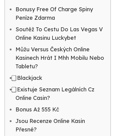
Bonusy Free Of Charge Spiny
Peníze Zdarma
Soutěž To Cestu Do Las Vegas V
Online Kasinu Luckybet
Můžu Versus Českých Online
Kasinech Hrát I Mhh Mobilu Nebo
Tabletu?
⃣ Blackjack
⃣ Existuje Seznam Legálních Cz
Online Casin?
Bonus Až 555 Kč
Jsou Recenze Online Kasin
Přesné?