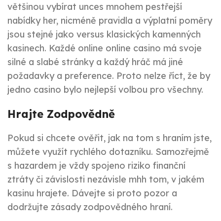
většinou vybírat unces mnohem pestřejší
nabídky her, nicméně pravidla a výplatní poměry
jsou stejné jako versus klasických kamenných
kasinech. Každé online online casino má svoje
silné a slabé stránky a každý hráč má jiné
požadavky a preference. Proto nelze říct, že by
jedno casino bylo nejlepší volbou pro všechny.
Hrajte Zodpovědně
Pokud si chcete ověřit, jak na tom s hraním jste,
můžete využít rychlého dotazníku. Samozřejmě
s hazardem je vždy spojeno riziko finanční
ztráty či závislosti nezávisle mhh tom, v jakém
kasinu hrajete. Dávejte si proto pozor a
dodržujte zásady zodpovědného hraní.