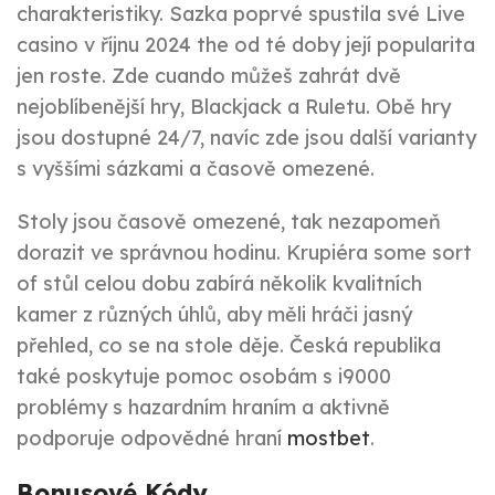
charakteristiky. Sazka poprvé spustila své Live
casino v říjnu 2024 the od té doby její popularita
jen roste. Zde cuando můžeš zahrát dvě
nejoblíbenější hry, Blackjack a Ruletu. Obě hry
jsou dostupné 24/7, navíc zde jsou další varianty
s vyššími sázkami a časově omezené.
Stoly jsou časově omezené, tak nezapomeň
dorazit ve správnou hodinu. Krupiéra some sort
of stůl celou dobu zabírá několik kvalitních
kamer z různých úhlů, aby měli hráči jasný
přehled, co se na stole děje. Česká republika
také poskytuje pomoc osobám s i9000
problémy s hazardním hraním a aktivně
podporuje odpovědné hraní
mostbet
.
Bonusové Kódy