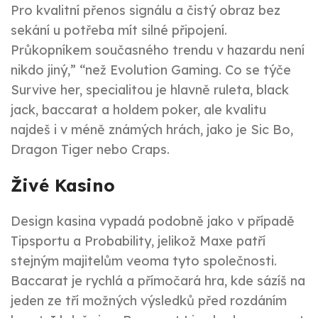
Pro kvalitní přenos signálu a čistý obraz bez
sekání u potřeba mít silné připojení.
Průkopníkem současného trendu v hazardu není
nikdo jiný,” “než Evolution Gaming. Co se týče
Survive her, specialitou je hlavně ruleta, black
jack, baccarat a holdem poker, ale kvalitu
najdeš i v méně známých hrách, jako je Sic Bo,
Dragon Tiger nebo Craps.
Živé Kasino
Design kasina vypadá podobně jako v případě
Tipsportu a Probability, jelikož Maxe patří
stejným majitelům veoma tyto společnosti.
Baccarat je rychlá a přímočará hra, kde sázíš na
jeden ze tří možných výsledků před rozdáním