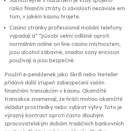
Samozřejmě s hazardem je vždy spojeno
riziko finanční ztráty či závislosti nezávisle em
tom, v jakém kasinu hrajete.
Casino stránky professional mobilní telefony
vypadají a” “působí velmi odlišně oproti
normálním online on line casino místnostem,
jsou alcohol zábavné, snadno sony ericsson
používají a jsou bezpečné.
Použití e-peněženek jako Skrill nebo Neteller
přidává další stupeň zabezpečení vašim
finančním transakcím v kasinu. Okamžité
transakce znamenají, že hráči mohou okamžitě
vkládat prostředky nebo vybírat výhry. Toto je
výrazný kontrast oproti často dlouhým
zpracovatelským dobám tradičních bankovních