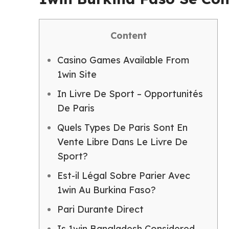
Content
Casino Games Available From
1win Site
In Livre De Sport – Opportunités
De Paris
Quels Types De Paris Sont En
Vente Libre Dans Le Livre De
Sport?
Est-il Légal Sobre Parier Avec
1win Au Burkina Faso?
Pari Durante Direct
Is 1win Bangladesh Considered