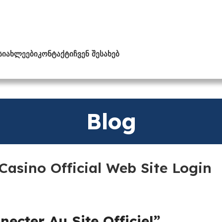
ᲡᲘᲐᲮᲚᲔᲔᲑᲘ
ᲙᲝᲜᲢᲐᲥᲢᲘ
ᲩᲕᲔᲜ ᲨᲔᲡᲐᲮᲔᲑ
Blog
Casino Official Web Site Login
ecter Au Site Officiel”