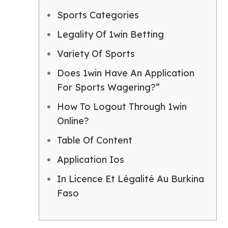
Sports Categories
Legality Of 1win Betting
Variety Of Sports
Does 1win Have An Application
For Sports Wagering?”
How To Logout Through 1win
Online?
Table Of Content
Application Ios
In Licence Et Légalité Au Burkina
Faso