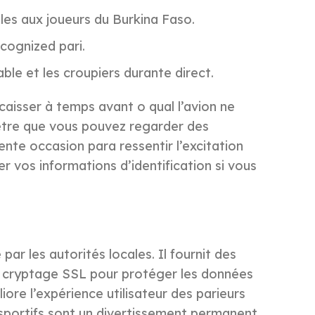
ibles aux joueurs du Burkina Faso.
cognized pari.
ble et les croupiers durante direct.
ncaisser à temps avant o qual l’avion ne
e être que vous pouvez regarder des
ente occasion para ressentir l’excitation
r vos informations d’identification si vous
ar les autorités locales. Il fournit des
le cryptage SSL pour protéger les données
iore l’expérience utilisateur des parieurs
s sportifs sont un divertissement permanent