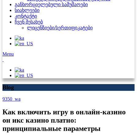
განხორციელებული სამუშაოები
სიახლეები
კონტაქტი
ჩვენ შესახებ
ლიცენზიები/სერთიფიკატები
Menu
Blog
9350_wa
Как включить игру в онлайн-казино
он икс казино платно:
принципиальные параметры