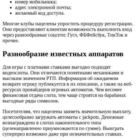
номер мобильника;
адрес электронной почты;
желаемый код доступа.
Многие клубы нацелены упростить процедуру регистрации.
Они предоставляют клиентам возможность выполнить вход
через разнообразные соцсети: Гугл, ФБФейсбук, ТикТок и
прочие.
Разнообразие известных аппаратов
Для игры с платными ставками выгодно подходят
видеослоты. Они отличаются понятными механиками и
высоким значением РТП. Информация об ожидаемом
возврате игроку публикуется в их описании, а также на веб-
ресурсах провайдеров игровых автоматов. Чем весомее
финансовая отдача слота, тем чаще строятся на барабанах
выгодные ряды символов.
Посетителям, что нацелены заиметь значительную выплату,
целесообразно загружать автоматы с jackpots. Денежные
вознаграждени в слотах накопительного типа
(целенаправленно приумножаются по сумме). Выиграть
суперприз возможно даже при незначительных ставках.