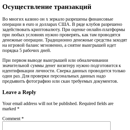
Осуществление транзакций
Во многих казино он х зеркало разрешены финансовые
операции в euro и долларах США. В ряде клубов разрешено
задействовать криптовалюту. При оценке онлайн-платформы
при любых условиях нужно проверять, как там проводятся
денежные операции. Традиционно денежные средства заходят
на игровой баланс мгновенно, а снятие выигрышей идет
порядка 5 рабочих дней.
При первом выводе выигрышей или обналичивании
значительной суммы денег визитеру нужно подготовится к
идентификации личности. Сверка данных проводится только
один раз. Для проверки персональных данных надо
предъявить фотографию или скан требуемых документов.
Leave a Reply
Your email address will not be published.
Required fields are
marked
*
Comment
*