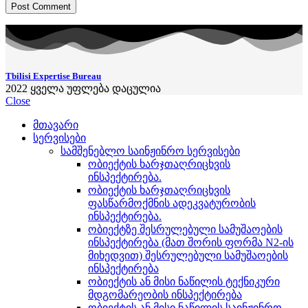
Tbilisi Expertise Bureau
2022
ყველა უფლება დაცულია
Close
მთავარი
სერვისები
სამშენებლო საინჟინრო სერვისები
ობიექტის ხარჯთაღრიცხვის
ინსპექტირება.
ობიექტის ხარჯთაღრიცხვის
ფასწარმოქმნის ადეკვატურობის
ინსპექტირება.
ობიექტზე შესრულებული სამუშაოების
ინსპექტირება (მათ შორის ფორმა N2-ის
მიხედვით) შესრულებული სამუშაოების
ინსპექტირება
ობიექტის ან მისი ნაწილის ტექნიკური
მდგომარეობის ინსპექტირება
ობიექტის ან მისი ნაწილის საინჟინრო