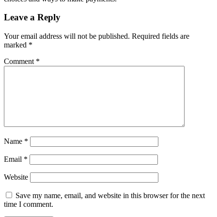
Leave a Reply
Your email address will not be published.
Required fields are
marked
*
Comment
*
Name
*
Email
*
Website
Save my name, email, and website in this browser for the next
time I comment.