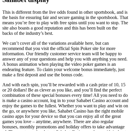
This is different from the live odds found in other sportsbook, and is
the basis for ensuring fair and secure gaming in the sportsbook. That
means you’re free to play with free spins until you want to stop. The
site also boasts a good reputation and this has been built on the
backs of the industry’s best.
We can’t cover all of the variations available here, but can
recommend that you visit the official Spin Poker site for more
information. Our friendly customer service team will be happy to
answer any of your questions and help you with anything you need.
A bonus animation when playing the video poker games is an
endearing feature. To claim your welcome bonus immediately, just
make a first deposit and use the bonus code.
And with each spin, you’ll be rewarded with a cash prize of 10, 15
or 20 dollars! Be as clever as you like, and you’ll find the perfect
combination of these special bonuses every time! All you need to do
is make a casino account, log in to your Sahabet Casino account and
enjoy the games to the fullest. Whether you want to play and win on
the go, or anywhere you like, Sahabet Casino has the right mobile
casino apps for your device so that you can enjoy all of the great
games you love – anytime, anywhere. There are also regular
bonuses, monthly promotions and holiday offers to take advantage