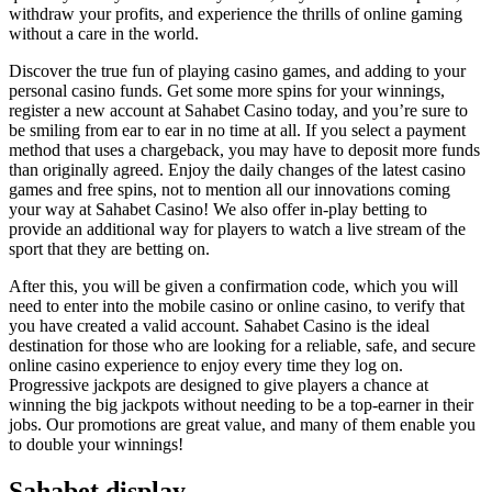
withdraw your profits, and experience the thrills of online gaming
without a care in the world.
Discover the true fun of playing casino games, and adding to your
personal casino funds. Get some more spins for your winnings,
register a new account at Sahabet Casino today, and you’re sure to
be smiling from ear to ear in no time at all. If you select a payment
method that uses a chargeback, you may have to deposit more funds
than originally agreed. Enjoy the daily changes of the latest casino
games and free spins, not to mention all our innovations coming
your way at Sahabet Casino! We also offer in-play betting to
provide an additional way for players to watch a live stream of the
sport that they are betting on.
After this, you will be given a confirmation code, which you will
need to enter into the mobile casino or online casino, to verify that
you have created a valid account. Sahabet Casino is the ideal
destination for those who are looking for a reliable, safe, and secure
online casino experience to enjoy every time they log on.
Progressive jackpots are designed to give players a chance at
winning the big jackpots without needing to be a top-earner in their
jobs. Our promotions are great value, and many of them enable you
to double your winnings!
Sahabet display