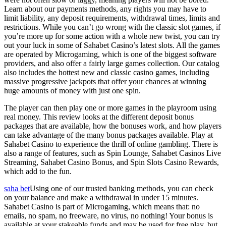
Learn about our payments methods, any rights you may have to
limit liability, any deposit requirements, withdrawal times, limits and
restrictions. While you can’t go wrong with the classic slot games, if
you’re more up for some action with a whole new twist, you can try
out your luck in some of Sahabet Casino’s latest slots. All the games
are operated by Microgaming, which is one of the biggest software
providers, and also offer a fairly large games collection. Our catalog
also includes the hottest new and classic casino games, including
massive progressive jackpots that offer your chances at winning
huge amounts of money with just one spin.
The player can then play one or more games in the playroom using
real money. This review looks at the different deposit bonus
packages that are available, how the bonuses work, and how players
can take advantage of the many bonus packages available. Play at
Sahabet Casino to experience the thrill of online gambling. There is
also a range of features, such as Spin Lounge, Sahabet Casinos Live
Streaming, Sahabet Casino Bonus, and Spin Slots Casino Rewards,
which add to the fun.
saha bet
Using one of our trusted banking methods, you can check
on your balance and make a withdrawal in under 15 minutes.
Sahabet Casino is part of Microgaming, which means that: no
emails, no spam, no freeware, no virus, no nothing! Your bonus is
available at your stakeable funds and may be used for free play, but