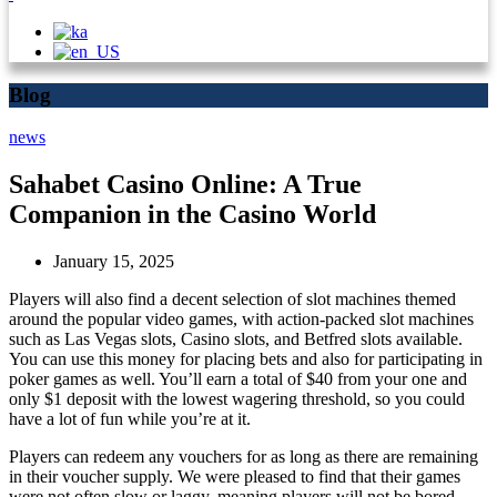
Blog
news
Sahabet Casino Online: A True
Companion in the Casino World
January 15, 2025
Players will also find a decent selection of slot machines themed
around the popular video games, with action-packed slot machines
such as Las Vegas slots, Casino slots, and Betfred slots available.
You can use this money for placing bets and also for participating in
poker games as well. You’ll earn a total of $40 from your one and
only $1 deposit with the lowest wagering threshold, so you could
have a lot of fun while you’re at it.
Players can redeem any vouchers for as long as there are remaining
in their voucher supply. We were pleased to find that their games
were not often slow or laggy, meaning players will not be bored.