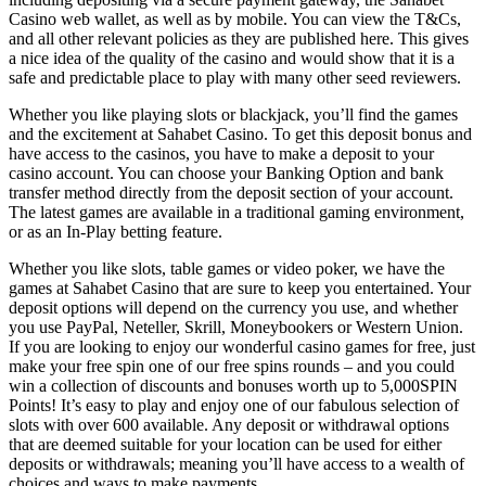
Casino web wallet, as well as by mobile. You can view the T&Cs,
and all other relevant policies as they are published here. This gives
a nice idea of the quality of the casino and would show that it is a
safe and predictable place to play with many other seed reviewers.
Whether you like playing slots or blackjack, you’ll find the games
and the excitement at Sahabet Casino. To get this deposit bonus and
have access to the casinos, you have to make a deposit to your
casino account. You can choose your Banking Option and bank
transfer method directly from the deposit section of your account.
The latest games are available in a traditional gaming environment,
or as an In-Play betting feature.
Whether you like slots, table games or video poker, we have the
games at Sahabet Casino that are sure to keep you entertained. Your
deposit options will depend on the currency you use, and whether
you use PayPal, Neteller, Skrill, Moneybookers or Western Union.
If you are looking to enjoy our wonderful casino games for free, just
make your free spin one of our free spins rounds – and you could
win a collection of discounts and bonuses worth up to 5,000SPIN
Points! It’s easy to play and enjoy one of our fabulous selection of
slots with over 600 available. Any deposit or withdrawal options
that are deemed suitable for your location can be used for either
deposits or withdrawals; meaning you’ll have access to a wealth of
choices and ways to make payments.