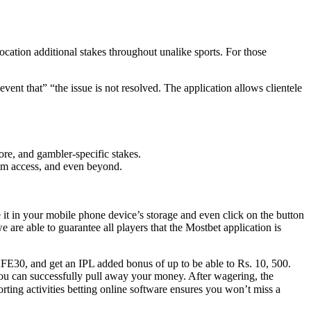
cation additional stakes throughout unalike sports. For those
event that” “the issue is not resolved. The application allows clientele
ore, and gambler-specific stakes.
am access, and even beyond.
e it in your mobile phone device’s storage and even click on the button
re able to guarantee all players that the Mostbet application is
AFE30, and get an IPL added bonus of up to be able to Rs. 10, 500.
ou can successfully pull away your money. After wagering, the
orting activities betting online software ensures you won’t miss a