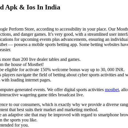
 Apk & Ios In India
le Perform Store, according to accessibility in your place. Our Mostbet
nctions, and danger games. It’s very good, with a streamlined user interf
fications for upcoming events plus advancements, ensuring an individu
tbet — possess a mobile sports betting app. Some betting websites have 
easier.
 more than 200 live dealer tables and games.
om the house of Mostbet!
nly be eligible for activate 150% welcome bonus way up to 30, 000 INR.
players navigate the field of betting about cyber sports activities and w
 with loading internet pages.
puter-generated events. We offer digital sports activities
mostbet
, al
nteractive wagering game titles broadcast live.
ence to our consumers, which is exactly why we provide a diverse range
ntent that best suits their market and marketing method.
e an adaptive site that may be improved with regard to smartphone bro
 the sports you like.
intended for you.