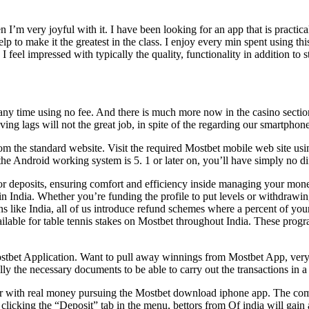
 I’m very joyful with it. I have been looking for an app that is practica
help to make it the greatest in the class. I enjoy every min spent using
feel impressed with typically the quality, functionality in addition to st
ime using no fee. And there is much more now in the casino section o
g lags will not the great job, in spite of the regarding our smartphone
the standard website. Visit the required Mostbet mobile web site using
the Android working system is 5. 1 or later on, you’ll have simply no dif
r deposits, ensuring comfort and efficiency inside managing your money.
 in India. Whether you’re funding the profile to put levels or withdra
s like India, all of us introduce refund schemes where a percent of your 
ilable for table tennis stakes on Mostbet throughout India. These progra
Mostbet Application. Want to pull away winnings from Mostbet App, very f
 the necessary documents to be able to carry out the transactions in a
ther with real money pursuing the Mostbet download iphone app. The comp
clicking the “Deposit” tab in the menu, bettors from Of india will gain 