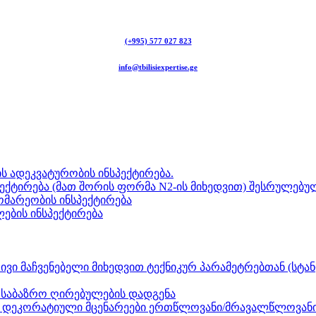
(+995) 577 027 823
info@tbilisiexpertise.ge
ს ადეკვატურობის ინსპექტირება.
ექტირება (მათ შორის ფორმა N2-ის მიხედვით) შესრულებულ
გომარეობის ინსპექტირება
ლების ინსპექტირება
ვი მაჩვენებელი მიხედვით ტექნიკურ პარამეტრებთან (სტან
ნ საბაზრო ღირებულების დადგენა
ზი, დეკორატიული მცენარეები ერთწლოვანი/მრავალწლოვანი