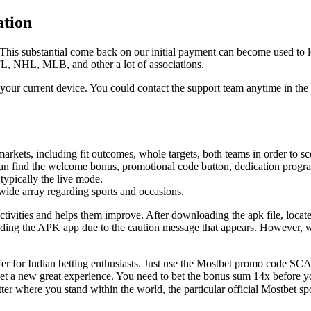
ation
 This substantial come back on our initial payment can become used to lo
FL, NHL, MLB, and other a lot of associations.
ng your current device. You could contact the support team anytime in the 
arkets, including fit outcomes, whole targets, both teams in order to sc
an find the welcome bonus, promotional code button, dedication progr
 typically the live mode.
 wide array regarding sports and occasions.
ctivities and helps them improve. After downloading the apk file, locat
ing the APK app due to the caution message that appears. However, we a
er for Indian betting enthusiasts. Just use the Mostbet promo code SC
et a new great experience. You need to bet the bonus sum 14x before y
ter where you stand within the world, the particular official Mostbet sp