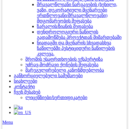
მრავალწლიანი ნარგავების (ხეხილი,
ვაზი, დეკორატიული მცენარეები
ერთწლოვანი/მრავალწლოვანი)
მდგომარეობის შეფასება
ზარალის/ზიანის შეფასება
დენდროლოგიური ნაწილის
გადამოწმება პროექტთან მიმართებაში
ნიადაგში და მცენარის სხვადასხვა
ნაწილებში პესტიციდური ნაწილების
კვლევა.
შრომის უსაფრთხოების ექსპერტიზა
უძრავ-მოძრავი ქონების შეფასება
მარეგულირებელი კანონმდებლობა
განხორციელებული სამუშაოები
სიახლეები
კონტაქტი
ჩვენ შესახებ
ლიცენზიები/სერთიფიკატები
Menu