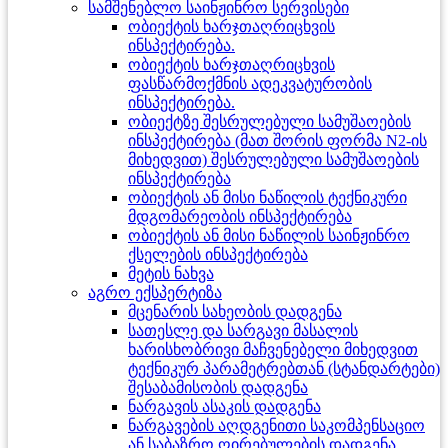
სამშენებლო საინჟინრო სერვისები
ობიექტის ხარჯთაღრიცხვის
ინსპექტირება.
ობიექტის ხარჯთაღრიცხვის
ფასწარმოქმნის ადეკვატურობის
ინსპექტირება.
ობიექტზე შესრულებული სამუშაოების
ინსპექტირება (მათ შორის ფორმა N2-ის
მიხედვით) შესრულებული სამუშაოების
ინსპექტირება
ობიექტის ან მისი ნაწილის ტექნიკური
მდგომარეობის ინსპექტირება
ობიექტის ან მისი ნაწილის საინჟინრო
ქსელების ინსპექტირება
მეტის ნახვა
აგრო ექსპერტიზა
მცენარის სახეობის დადგენა
სათესლე და სარგავი მასალის
ხარისხობრივი მაჩვენებელი მიხედვით
ტექნიკურ პარამეტრებთან (სტანდარტები)
შესაბამისობის დადგენა
ნარგავის ასაკის დადგენა
ნარგავების აღდგენითი საკომპენსაციო
ან საბაზრო ღირებულების დადგენა