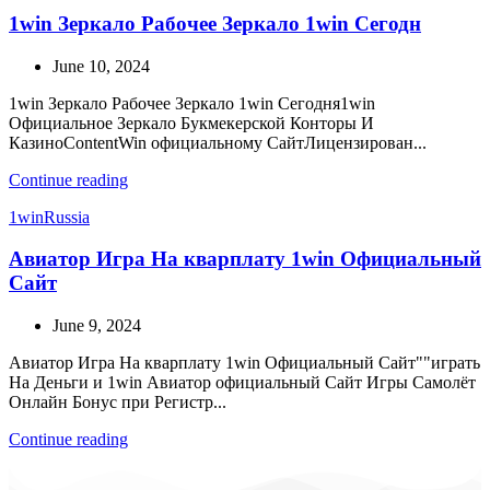
1win Зеркало Рабочее Зеркало 1win Сегодн
June 10, 2024
1win Зеркало Рабочее Зеркало 1win Сегодня1win
Официальное Зеркало Букмекерской Конторы И
КазиноContentWin официальному СайтЛицензирован...
Continue reading
1winRussia
Авиатор Игра На кварплату 1win Официальный
Сайт
June 9, 2024
Авиатор Игра На кварплату 1win Официальный Сайт""играть
На Деньги и 1win Авиатор официальный Сайт Игры Самолёт
Онлайн Бонус при Регистр...
Continue reading