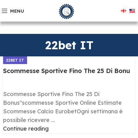
MENU
22bet IT
22BET IT
Scommesse Sportive Fino The 25 Di Bonu
Scommesse Sportive Fino The 25 Di
Bonus"scommesse Sportive Online Estimate
Scommesse Calcio EurobetOgni settimana è
possibile ricevere ...
Continue reading