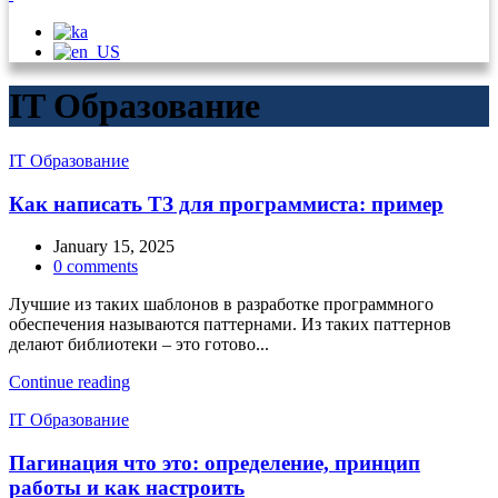
IT Образование
IT Образование
Как написать ТЗ для программиста: пример
January 15, 2025
0
comments
Лучшие из таких шаблонов в разработке программного
обеспечения называются паттернами. Из таких паттернов
делают библиотеки – это готово...
Continue reading
IT Образование
Пагинация что это: определение, принцип
работы и как настроить