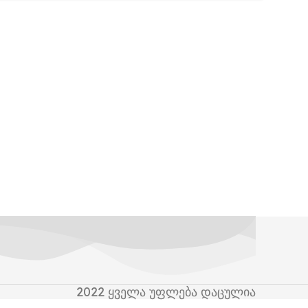
2022
ყველა უფლება დაცულია