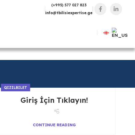
(+995) 577 027 823
info@tbilisiexpertise.ge
QIZILBILET
Giriş İçin Tıklayın!
CONTINUE READING