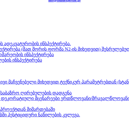
info@tbilisiexpertise.ge
ს ადეკვატურობის ინსპექტირება.
ექტირება (მათ შორის ფორმა N2-ის მიხედვით) შესრულებულ
გომარეობის ინსპექტირება
ლების ინსპექტირება
ვი მაჩვენებელი მიხედვით ტექნიკურ პარამეტრებთან (სტან
ნ საბაზრო ღირებულების დადგენა
ზი, დეკორატიული მცენარეები ერთწლოვანი/მრავალწლოვანი
პროექტთან მიმართებაში
ებში პესტიციდური ნაწილების კვლევა.