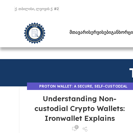
ქ. თბილისი, ლვოვის ქ. #2
ᲛᲗᲐᲕᲐᲠᲘ
ᲡᲔᲠᲕᲘᲡᲔᲑᲘ
ᲒᲐᲜᲮᲝᲠᲪᲘ
PROTON WALLET: A SECURE, SELF-CUSTODIAL
BITCOIN WALLET - 867
Understanding Non-
custodial Crypto Wallets:
Ironwallet Explains
0