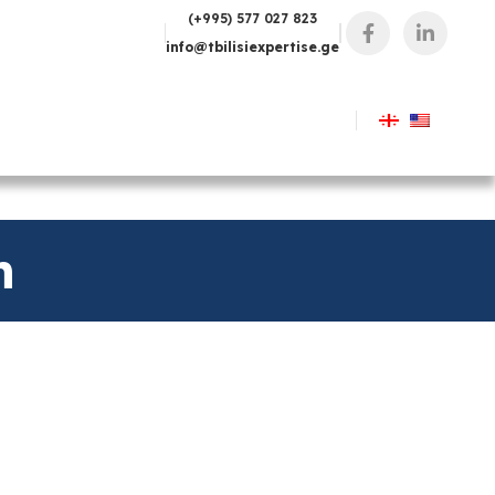
(+995) 577 027 823
info@tbilisiexpertise.ge
n