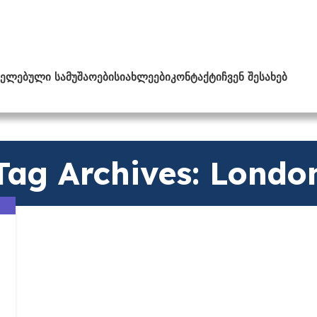
ᲔᲚᲔᲑᲣᲚᲘ ᲡᲐᲛᲣᲨᲐᲝᲔᲑᲘ
ᲡᲘᲐᲮᲚᲔᲔᲑᲘ
ᲙᲝᲜᲢᲐᲥᲢᲘ
ᲩᲕᲔᲜ ᲨᲔᲡᲐᲮᲔᲑ
Tag Archives: Londo