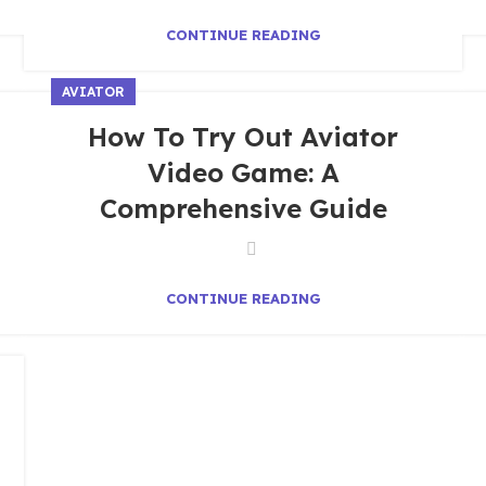
CONTINUE READING
AVIATOR
How To Try Out Aviator
Video Game: A
Comprehensive Guide
CONTINUE READING