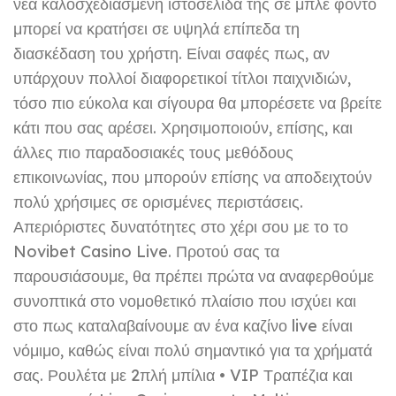
νέα καλοσχεδιασμένη ιστοσελίδα της σε μπλε φόντο
μπορεί να κρατήσει σε υψηλά επίπεδα τη
διασκέδαση του χρήστη. Είναι σαφές πως, αν
υπάρχουν πολλοί διαφορετικοί τίτλοι παιχνιδιών,
τόσο πιο εύκολα και σίγουρα θα μπορέσετε να βρείτε
κάτι που σας αρέσει. Χρησιμοποιούν, επίσης, και
άλλες πιο παραδοσιακές τους μεθόδους
επικοινωνίας, που μπορούν επίσης να αποδειχτούν
πολύ χρήσιμες σε ορισμένες περιστάσεις.
Απεριόριστες δυνατότητες στο χέρι σου με το το
Novibet Casino Live. Προτού σας τα
παρουσιάσουμε, θα πρέπει πρώτα να αναφερθούμε
συνοπτικά στο νομοθετικό πλαίσιο που ισχύει και
στο πως καταλαβαίνουμε αν ένα καζίνο live είναι
νόμιμο, καθώς είναι πολύ σημαντικό για τα χρήματά
σας. Ρουλέτα με 2πλή μπίλια • VIP Τραπέζια και