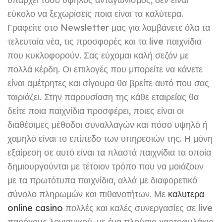
εύκολο να ξεχωρίσεις ποια είναι τα καλύτερα.
Γραφείτε στο Newsletter μας για λαμβάνετε όλα τα
τελευταία νέα, τις προσφορές και τα live παιχνίδια
που κυκλοφορούν. Σας εύχομαι καλή σεζόν με
πολλά κέρδη. Οι επιλογές που μπορείτε να κάνετε
είναι αμέτρητες και σίγουρα θα βρείτε αυτό που σας
ταιριάζει. Στην παρουσίαση της κάθε εταιρείας θα
δείτε ποια παιχνίδια προσφέρει, ποιες είναι οι
διαθέσιμες μέθοδοι συναλλαγών και πόσο υψηλό ή
χαμηλό είναι το επίπεδο των υπηρεσιών της. Η μόνη
εξαίρεση σε αυτό είναι τα πλαστά παιχνίδια τα οποία
δημιουργούνται με τέτοιον τρόπο που να μοιάζουν
με τα πρωτότυπα παιχνίδια, αλλά με διαφορετικό
σύνολο πληρωμών και πιθανοτήτων. Με
καλυτερα
online casino
πολλές και καλές συνεργασίες σε live
παρόχους λογισμικού, με ένα πλούσιο χαρτοφυλάκιο