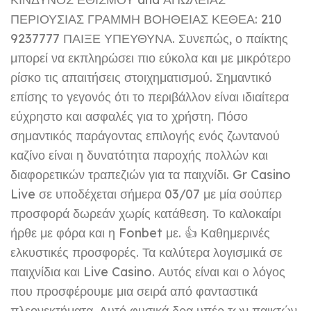
ΠΕΡΙΟΥΣΙΑΣ ΓΡΑΜΜΗ ΒΟΗΘΕΙΑΣ ΚΕΘΕΑ: 210
9237777 ΠΑΙΞΕ ΥΠΕΥΘΥΝΑ. Συνεπώς, ο παίκτης
μπορεί να εκπληρώσει πιο εύκολα και με μικρότερο
ρίσκο τις απαιτήσεις στοιχηματισμού. Σημαντικό
επίσης το γεγονός ότι το περιβάλλον είναι ιδιαίτερα
εύχρηστο και ασφαλές για το χρήστη. Πόσο
σημαντικός παράγοντας επιλογής ενός ζωντανού
καζίνο είναι η δυνατότητα παροχής πολλών και
διαφορετικών τραπεζιών για τα παιχνίδι. Gr Casino
Live σε υποδέχεται σήμερα 03/07 με μία σούπερ
προσφορά δωρεάν χωρίς κατάθεση. Το καλοκαίρι
ήρθε με φόρα και η Fonbet με. 👍 Καθημερινές
ελκυστικές προσφορές. Τα καλύτερα λογισμικά σε
παιχνίδια και Live Casino. Αυτός είναι και ο λόγος
που προσφέρουμε μια σειρά από φανταστικά
πλεονεκτήματα. Αυτό φυσικά δρα υπέρ των παικτών,