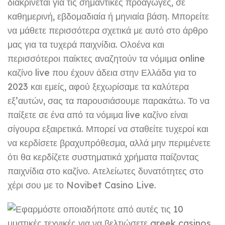
διακρίνεται για τις σημαντικές προαγωγές, σε
καθημερινή, εβδομαδιαία ή μηνιαία βάση. Μπορείτε
να μάθετε περισσότερα σχετικά με αυτό στο άρθρο
μας για τα τυχερά παιχνίδια. Ολοένα και
περισσότεροι παίκτες αναζητούν τα νόμιμα online
καζίνο live που έχουν άδεια στην Ελλάδα για το
2023 και εμείς, αφού ξεχωρίσαμε τα καλύτερα
εξ’αυτών, σας τα παρουσιάσουμε παρακάτω. Το να
παίξετε σε ένα από τα νόμιμα live καζίνο είναι
σίγουρα εξαιρετικά. Μπορεί να σταθείτε τυχεροί και
να κερδίσετε βραχυπρόθεσμα, αλλά μην περιμένετε
ότι θα κερδίζετε συστηματικά χρήματα παίζοντας
παιχνίδια στο καζίνο. Ατελείωτες δυνατότητες στο
χέρι σου με το Novibet Casino Live.