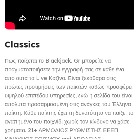
Classics
Πως παίζεται το Blackjack. Gr μπορείτε να
πραγματοποιήσετε την εγγραφή σας σε κάθε ένα
από αυτά τα Live Καζίνο. Είναι ξεκάθαρα στις
πρώτες προτιμήσεις των παικτών καθώς προσφέρει
υψηλού επιπέδου υπηρεσίες, ενώ η σελίδα του είναι
απόλυτα προσαρμοσμένη στις ανάγκες του Έλληνα
παίκτη. Κάθε παίκτης έχει τη δυνατότητα να παίξει το
αγαπημένο του παιχνίδι χωρίς τον κίνδυνο να χάσει
χρήματα. 21+ ΑΡΜΟΔΙΟΣ ΡΥΘΜΙΣΤΗΣ ΕΕΕΠ
ΚΙΝΔΥΝΟΣ ΕΘΙΣΜΟΥ and ΑΠΩΛΕΙΑΣ