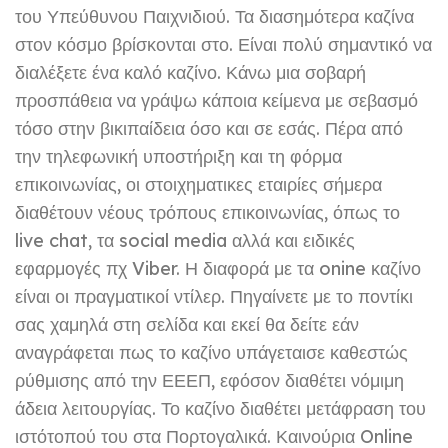
του Υπεύθυνου Παιχνιδιού. Τα διασημότερα καζίνα
στον κόσμο βρίσκονται στο. Είναι πολύ σημαντικό να
διαλέξετε ένα καλό καζίνο. Κάνω μια σοβαρή
προσπάθεια να γράψω κάποια κείμενα με σεβασμό
τόσο στην βικιπαίδεια όσο και σε εσάς. Πέρα από
την τηλεφωνική υποστήριξη και τη φόρμα
επικοινωνίας, οι στοιχηματικες εταιρίες σήμερα
διαθέτουν νέους τρόπους επικοινωνίας, όπως το
live chat, τα social media αλλά και ειδικές
εφαρμογές πχ Viber. Η διαφορά με τα onine καζίνο
είναι οι πραγματικοί ντίλερ. Πηγαίνετε με το ποντίκι
σας χαμηλά στη σελίδα και εκεί θα δείτε εάν
αναγράφεται πως το καζίνο υπάγεταισε καθεστώς
ρύθμισης από την ΕΕΕΠ, εφόσον διαθέτει νόμιμη
άδεια λειτουργίας. Το καζίνο διαθέτει μετάφραση του
ιστότοπού του στα Πορτογαλικά. Καινούρια Online