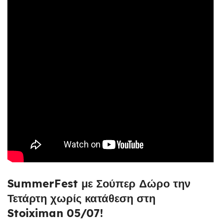
SummerFest με Σούπερ Δώρο την
Τετάρτη χωρίς κατάθεση στη
Stoiximan 05/07!