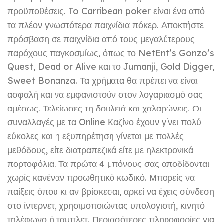
προϋποθέσεις. To Carribean poker είναι ένα από
τα πλέον γνωστότερα παιχνίδια πόκερ. Αποκτήστε
πρόσβαση σε παιχνίδια από τους μεγαλύτερους
παρόχους παγκοσμίως, όπως το NetEnt’s Gonzo’s
Quest, Dead or Alive και το Jumanji, Gold Digger,
Sweet Bonanza. Τα χρήματα θα πρέπει να είναι
ασφαλή και να εμφανιστούν στον λογαριασμό σας
αμέσως. Τελείωσες τη δουλειά και χαλαρώνεις. Οι
συναλλαγές με τα Online Καζίνο έχουν γίνει πολύ
εύκολες και η εξυπηρέτηση γίνεται με πολλές
μεθόδους, είτε διατραπεζικά είτε με ηλεκτρονικά
πορτοφόλια. Τα πρώτα 4 μπόνους σας αποδίδονται
χωρίς κανέναν προωθητικό κωδικό. Μπορείς να
παίξεις όπου κι αν βρίσκεσαι, αρκεί να έχεις σύνδεση
στο ίντερνετ, χρησιμοποιώντας υπολογιστή, κινητό
τηλέφωνο ή ταμπλετ. Περισσότερες πληροφορίες για