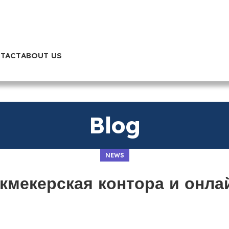
TACT
ABOUT US
Blog
NEWS
кмекерская контора и онла