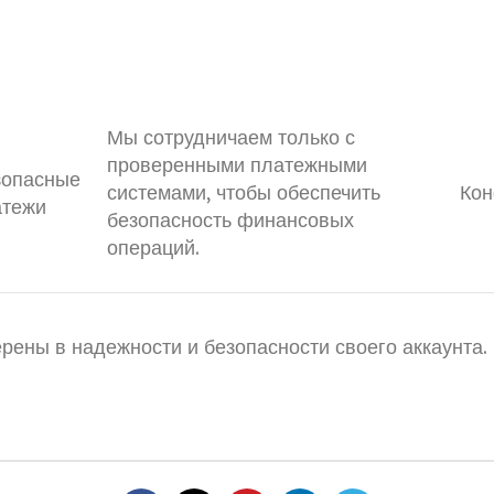
Мы сотрудничаем только с
проверенными платежными
зопасные
системами, чтобы обеспечить
Кон
атежи
безопасность финансовых
операций.
ерены в надежности и безопасности своего аккаунта