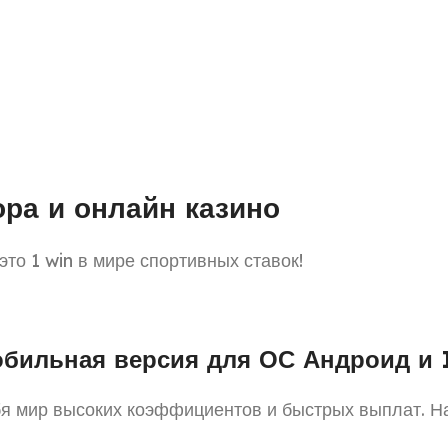
ора и онлайн казино
 это 1 win в мире спортивных ставок!
обильная версия для ОС Андроид и 
ебя мир высоких коэффициентов и быстрых выплат. Н