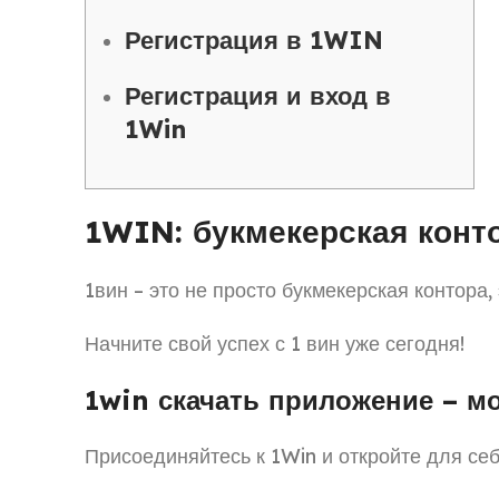
Регистрация в 1WIN
Регистрация и вход в
1Win
1WIN: букмекерская конт
1вин – это не просто букмекерская контора,
Начните свой успех с 1 вин уже сегодня!
1win скачать приложение – м
Присоединяйтесь к 1Win и откройте для с