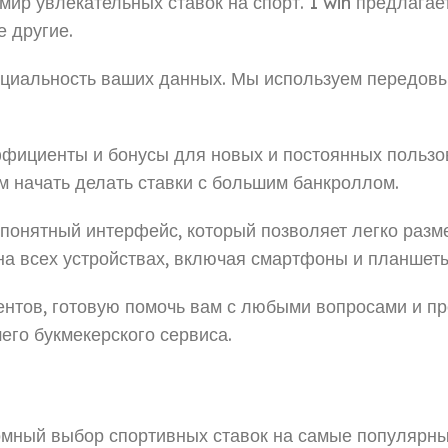
мир увлекательных ставок на спорт. 1 win предлага
е другие.
енциальность ваших данных. Мы используем передов
фициенты и бонусы для новых и постоянных пользов
м начать делать ставки с большим банкроллом.
понятный интерфейс, который позволяет легко разме
на всех устройствах, включая смартфоны и планшеты
ентов, готовую помочь вам с любыми вопросами и пр
го букмекерского сервиса.
омный выбор спортивных ставок на самые популярные