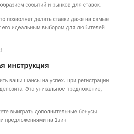
ообразием событий и рынков для ставок.
что позволяет делать ставки даже на самые
ет его идеальным выбором для любителей
!
ая инструкция
ить ваши шансы на успех. При регистрации
 депозита. Это уникальное предложение,
ожете выиграть дополнительные бонусы
ми предложениями на 1вин!