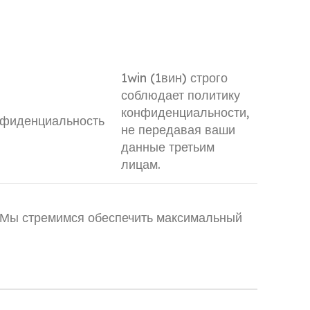
1win (1вин) строго
соблюдает политику
конфиденциальности,
фиденциальность
не передавая ваши
данные третьим
лицам.
. Мы стремимся обеспечить максимальный