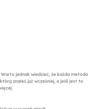
 Warto jednak wiedzieć, że każda metoda
órą znałeś już wcześniej, a jeśli jest to
ięcej.
ństwo w swoich grach.