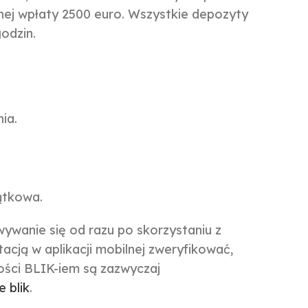
ej wpłaty 2500 euro. Wszystkie depozyty
odzin.
ia.
ątkowa.
owywanie się od razu po skorzystaniu z
acją w aplikacji mobilnej zweryfikować,
ości BLIK-iem są zazwyczaj
 blik
.