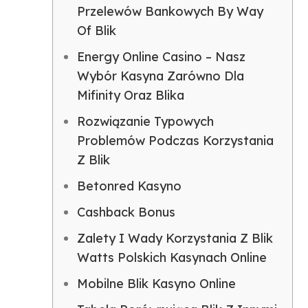
Przelewów Bankowych By Way
Of Blik
Energy Online Casino – Nasz
Wybór Kasyna Zarówno Dla
Mifinity Oraz Blika
Rozwiązanie Typowych
Problemów Podczas Korzystania
Z Blik
Betonred Kasyno
Cashback Bonus
Zalety I Wady Korzystania Z Blik
Watts Polskich Kasynach Online
Mobilne Blik Kasyno Online