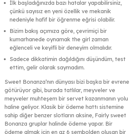
İlk başladığınızda bazı hatalar yapabilirsiniz,
çünkü sayısız en yeni özellik ve mekanik
nedeniyle hafif bir öğrenme eğrisi olabilir.
Bizim bakış açımıza göre, çevrimiçi bir
kumarhanede oynamak the girl zaman
eğlenceli ve keyifli bir deneyim olmalıdır.
Sadece dikkatimin dağıldığını düşündüm, test
ettim, gelir olarak saymadım.
Sweet Bonanza’nın dünyası bizi başka bir evrene
götürüyor gibi, burada tatlılar, meyveler ve
meyveler muhteşem bir servet kazanmanın yolu
haline geliyor. Klasik bir ödeme hattı sistemine
sahip diğer benzer slotların aksine, Fairly sweet
Bonanza gruplar halinde ödeme yapar. Bir
ödeme almak için en az 6 sembolden oluşan bir