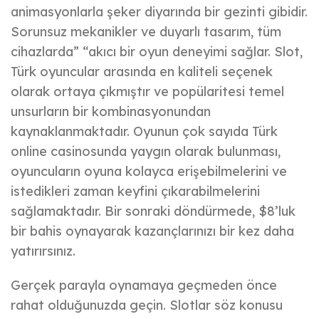
animasyonlarla şeker diyarında bir gezinti gibidir.
Sorunsuz mekanikler ve duyarlı tasarım, tüm
cihazlarda” “akıcı bir oyun deneyimi sağlar. Slot,
Türk oyuncular arasında en kaliteli seçenek
olarak ortaya çıkmıştır ve popülaritesi temel
unsurların bir kombinasyonundan
kaynaklanmaktadır. Oyunun çok sayıda Türk
online casinosunda yaygın olarak bulunması,
oyuncuların oyuna kolayca erişebilmelerini ve
istedikleri zaman keyfini çıkarabilmelerini
sağlamaktadır. Bir sonraki döndürmede, $8’luk
bir bahis oynayarak kazançlarınızı bir kez daha
yatırırsınız.
Gerçek parayla oynamaya geçmeden önce
rahat olduğunuzda geçin. Slotlar söz konusu