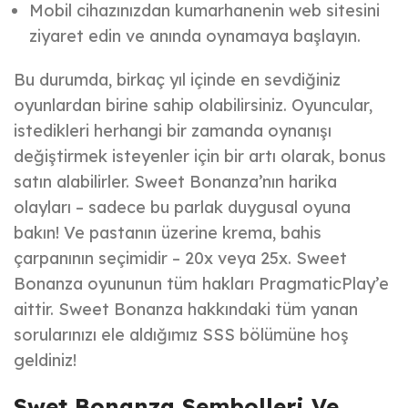
Mobil cihazınızdan kumarhanenin web sitesini
ziyaret edin ve anında oynamaya başlayın.
Bu durumda, birkaç yıl içinde en sevdiğiniz
oyunlardan birine sahip olabilirsiniz. Oyuncular,
istedikleri herhangi bir zamanda oynanışı
değiştirmek isteyenler için bir artı olarak, bonus
satın alabilirler. Sweet Bonanza’nın harika
olayları – sadece bu parlak duygusal oyuna
bakın! Ve pastanın üzerine krema, bahis
çarpanının seçimidir – 20x veya 25x. Sweet
Bonanza oyununun tüm hakları PragmaticPlay’e
aittir. Sweet Bonanza hakkındaki tüm yanan
sorularınızı ele aldığımız SSS bölümüne hoş
geldiniz!
Swet Bonanza Sembolleri Ve