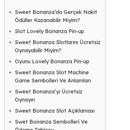
Sweet Bonanza’da Gerçek Nakit
Ödüller Kazanabilir Miyim?
Slot Lovely Bonanza Pin-up
Sweet Bonanza Slotlarını Ücretsiz
Oynayabilir Miyim?
Oyunu Lovely Bonanza Pin-up
Sweet Bonanza Slot Machine
Game Sembolleri Ve Anlamları
Sweet Bonanza’yı Ücretsiz
Oynayın
Sweet Bonanza Slot Açıklaması
Swet Bonanza Sembolleri Ve
Ödeme Tablosu