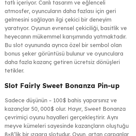
tatlı içeriyor. Canlı tasarım ve eğlenceli
atmosfer, oyuncuların daha fazlası için geri
gelmesini sağlayan ilgi çekici bir deneyim
yaratıyor. Oyunun evrensel çekiciliği, basitlik ve
heyecanın mükemmel karışımında yatmaktadır.
Bu slot oyununda ayrıca özel bir sembol olan
bonus şeker görüntüsü bulunur ve oyunculara
daha fazla kazanç getiren ücretsiz dönüşleri
tetikler.
Slot Fairly Sweet Bonanza Pin-up
Sadece düşünün – 100$ bahis yaparsınız ve
kazançlar 50, 000$ olur. Hayır, Sweet Bonanza
çevrimiçi oyunu hayalleri gerçekleştirir. Aynı
meyve kümeleri sayesinde kazançların oluştuğu
8×8’lik bir ızgara slotudur. Oyun, artan çarpanlar