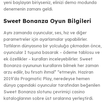
yeni başlayan biriyseniz, elinizi demo modunda
denemenin zamanı geldi.
Sweet Bonanza Oyun Bilgileri
Aynı zamanda oyuncular, ses, hız ve diğer
parametreler için ayarlamalar yapabilirler.
Tatlıların dünyasına bir yolculuğa çıkmadan önce,
oyuncular I tuşuna basarak – ödeme tablosu ve
ek özellikler – kuralları inceleyebilirler. Sweet
Bonanza oyununun kurallarını bilmek her zaman
arzu edilir, bu fırsatı ihmal” “etmeyin. Haziran
2019’da Pragmatic Play, neredeyse hemen
dünya çapındaki oyuncular tarafından beğenilen
Sweet Bonanza slotunu çevrimiçi casino
kataloglarının sobre üst sıralarına yerleştirdi.