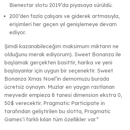
Bienestar slotu 2019’da piyasaya sürüldü.
200’den fazla çalışanı ve giderek artmasıyla,
erişimleri her geçen yıl genişlemeye devam
ediyor.
Şimdi kazanabileceğim maksimum miktarın ne
olduğunu merak ediyorum). Sweet Bonanza ile
başlamak gerçekten basittir, harika ve yeni
başlayanlar için uygun bir seçenektir. Sweet
Bonanza Xmas Noel’in demomuzu burada
ücretsiz oynayın. Muzlar en yaygın rastlanan
meyvedir empieza 8 tanesi dimension ekstra 0,
50$ verecektir. Pragmatic Participate in
tarafından geliştirilen bu slotta, Pragmatic
Games’i farklı kılan tüm özellikler var.”