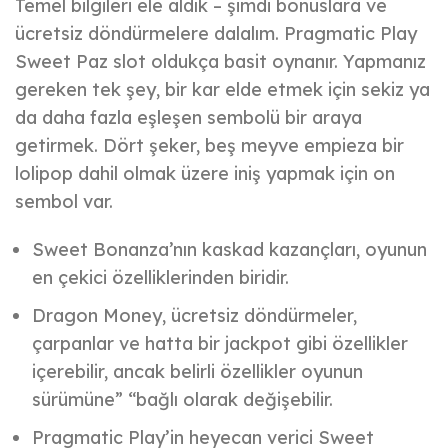
Temel bilgileri ele aldık – şimdi bonuslara ve
ücretsiz döndürmelere dalalım. Pragmatic Play
Sweet Paz slot oldukça basit oynanır. Yapmanız
gereken tek şey, bir kar elde etmek için sekiz ya
da daha fazla eşleşen sembolü bir araya
getirmek. Dört şeker, beş meyve empieza bir
lolipop dahil olmak üzere iniş yapmak için on
sembol var.
Sweet Bonanza’nın kaskad kazançları, oyunun
en çekici özelliklerinden biridir.
Dragon Money, ücretsiz döndürmeler,
çarpanlar ve hatta bir jackpot gibi özellikler
içerebilir, ancak belirli özellikler oyunun
sürümüne” “bağlı olarak değişebilir.
Pragmatic Play’in heyecan verici Sweet