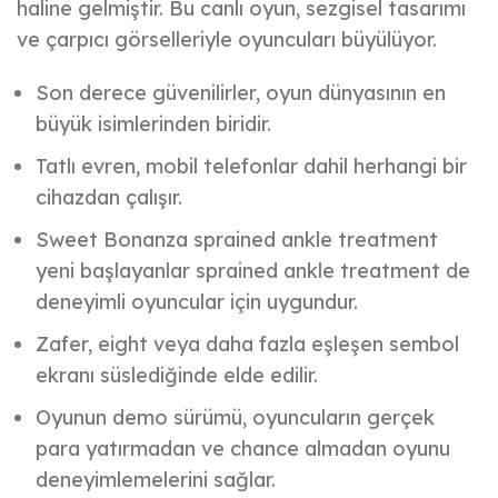
haline gelmiştir. Bu canlı oyun, sezgisel tasarımı
ve çarpıcı görselleriyle oyuncuları büyülüyor.
Son derece güvenilirler, oyun dünyasının en
büyük isimlerinden biridir.
Tatlı evren, mobil telefonlar dahil herhangi bir
cihazdan çalışır.
Sweet Bonanza sprained ankle treatment
yeni başlayanlar sprained ankle treatment de
deneyimli oyuncular için uygundur.
Zafer, eight veya daha fazla eşleşen sembol
ekranı süslediğinde elde edilir.
Oyunun demo sürümü, oyuncuların gerçek
para yatırmadan ve chance almadan oyunu
deneyimlemelerini sağlar.