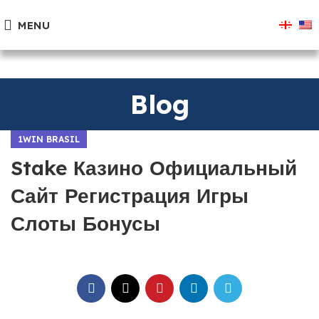
MENU
Blog
1WIN BRASIL
Stake Казино Официальный
Сайт Регистрация Игры
Слоты Бонусы