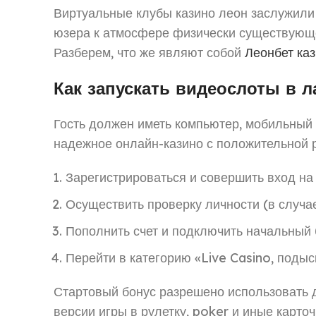
Виртуальные клубы казино леон заслужили
юзера к атмосфере физически существующе
Разберем, что же являют собой
Леонбет ка
Как запускать видеослоты в л
Гость должен иметь компьютер, мобильный 
надежное онлайн-казино с положительной р
Зарегистрироваться и совершить вход на
Осуществить проверку личности (в случае
Пополнить счет и подключить начальный б
Перейти в категорию «Live Casino, подыс
Стартовый бонус разрешено использовать 
версии игры в рулетку, poker и иные карт