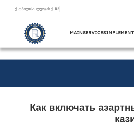
ქ. თბილისი, ლვოვის ქ. #2
MAIN
SERVICES
IMPLEMEN
Как включать азартн
каз