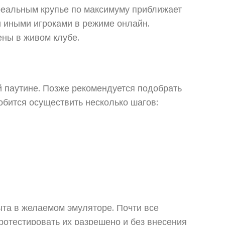
реальным крупье по максимуму приближает
 иными игроками в режиме онлайн.
ены в живом клубе.
й паутине. Позже рекомендуется подобрать
обится осуществить несколько шагов:
та в желаемом эмуляторе. Почти все
ротестировать их разрешено и без внесения