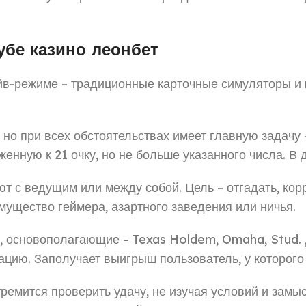
убе казино леонбет
в-режиме – традиционные карточные симуляторы и ro
 но при всех обстоятельствах имеет главную задачу
нную к 21 очку, но не больше указанного числа. В 
ют с ведущим или между собой. Цель – отгадать, кор
мущество геймера, азартного заведения или ничья.
, основополагающие – Texas Holdem, Omaha, Stud. 
ию. Заполучает выигрыш пользователь, у которого 
стремится проверить удачу, не изучая условий и зам