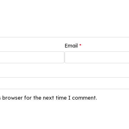
Email
*
s browser for the next time I comment.