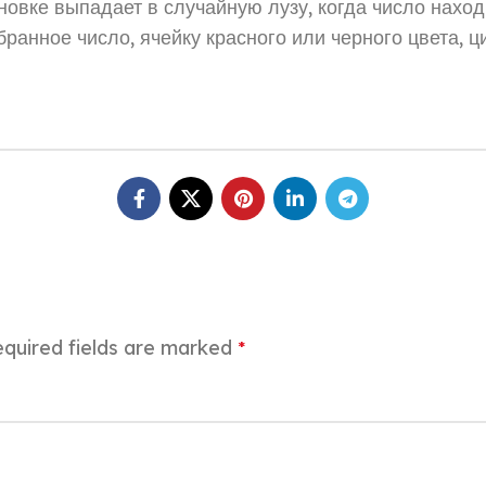
новке выпадает в случайную лузу, когда число наход
ыбранное число, ячейку красного или черного цвета,
quired fields are marked
*