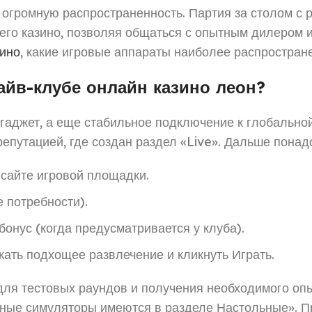
 огромную распространенность. Партия за столом с 
го казино, позволяя общаться с опытным дилером и
зино
, какие игровые аппараты наиболее распростран
айв-клубе онлайн казино леон?
гаджет, а еще стабильное подключение к глобально
епутацией, где создан раздел «Live». Дальше понад
 сайте игровой площадки.
 потребности).
онус (когда предусматривается у клуба).
кать подхощее развлечение и кликнуть Играть.
для тестовых раундов и получения необходимого опы
очные симуляторы имеются в разделе Настольные». П