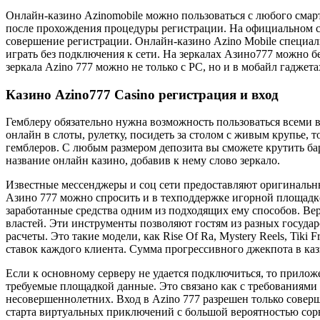
Онлайн-казино Аzinomobile можно пользоваться с любого смар
после прохождения процедуры регистрации. На официальном са
совершение регистрации. Онлайн-казино Azino Mobile специаль
играть без подключения к сети. На зеркалах Азино777 можно б
зеркала Azino 777 можно не только с PC, но и в мобайл гаджета
Казино Azino777 Casino регистрация и вход
Гемблеру обязательно нужна возможность пользоваться всеми в
онлайн в слоты, рулетку, посидеть за столом с живым крупье,
гемблеров. С любым размером депозита вы сможете крутить ба
название онлайн казино, добавив к нему слово зеркало.
Известные мессенджеры и соц сети предоставляют оригинальны
Азино 777 можно спросить и в техподдержке игорной площадке.
заработанные средства одним из подходящих ему способов. Вер
властей. Эти инструменты позволяют гостям из разных государ
расчеты. Это такие модели, как Rise Of Ra, Mystery Reels, Tiki
ставок каждого клиента. Сумма прогрессивного джекпота в ка
Если к основному серверу не удается подключиться, то приложе
требуемые площадкой данные. Это связано как с требованиями
несовершеннолетних. Вход в Azino 777 разрешен только совер
старта виртуальных приключений с большой вероятностью сорв