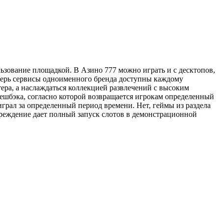
зование площадкой. В Азино 777 можно играть и с десктопов,
Теперь сервисы одноименного бренда доступны каждому
ера, а наслаждаться коллекцией развлечений с высоким
кешбэка, согласно которой возвращается игрокам определенный
играл за определенный период времени. Нет, геймы из раздела
учреждение дает полный запуск слотов в демонстрационной