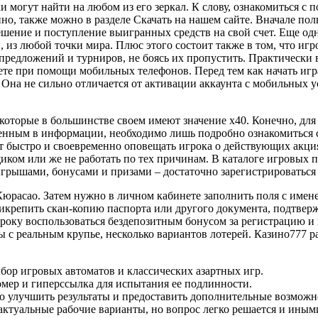
могут найти на любом из его зеркал. К слову, ознакомиться с 
зино, также можно в разделе Скачать на нашем сайте. Вначале по
 решение и поступление выигранных средств на свой счет. Еще 
, из любой точки мира. Плюс этого состоит также в том, что игр
 предложений и турниров, не боясь их пропустить. Практически
те при помощи мобильных телефонов. Перед тем как начать игр
Она не сильно отличается от активации аккаунта с мобильных у
 которые в большинстве своем имеют значение х40. Конечно, дл
ренным в информации, необходимо лишь подробно ознакомиться
т быстро и своевременно оповещать игрока о действующих акция
иком или же не работать по тех причинам. В каталоге игровых
грышами, бонусами и призами – достаточно зарегистрироваться 
юрасао. Затем нужно в личном кабинете заполнить поля с имен
икрепить скан-копию паспорта или другого документа, подтвер
оку воспользоваться бездепозитным бонусом за регистрацию и п
 с реальным крупье, несколько вариантов лотерей. Казино777 р
ыбор игровых автоматов и классических азартных игр.
омер и гиперссылка для испытания ее подлинности.
улучшить результаты и предоставить дополнительные возможно
 актуальные рабочие варианты, но вопрос легко решается и иным