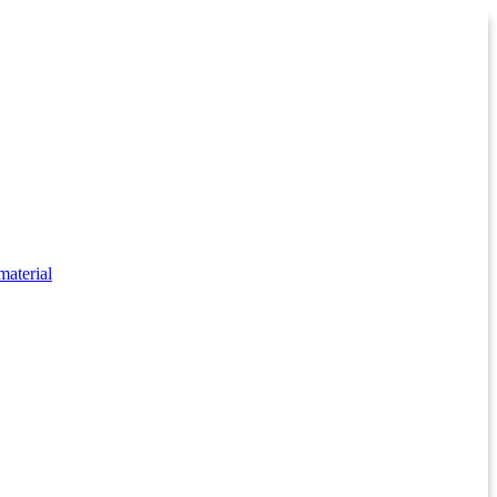
material