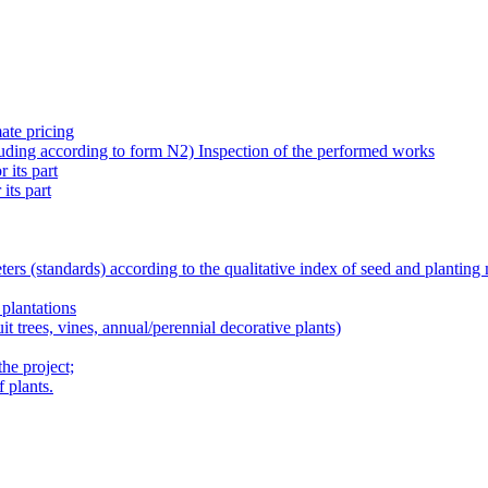
mate pricing
cluding according to form N2) Inspection of the performed works
 its part
its part
rs (standards) according to the qualitative index of seed and planting 
plantations
it trees, vines, annual/perennial decorative plants)
the project;
f plants.