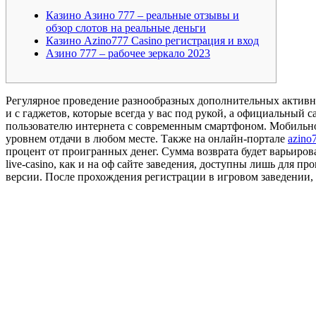
Казино Азино 777 – реальные отзывы и
обзор слотов на реальные деньги
Казино Azino777 Casino регистрация и вход
Азино 777 – рабочее зеркало 2023
Регулярное проведение разнообразных дополнительных активн
и с гаджетов, которые всегда у вас под рукой, а официальный 
пользователю интернета с современным смартфоном. Мобильнос
уровнем отдачи в любом месте. Также на онлайн-портале
azino
процент от проигранных денег. Сумма возврата будет варьирова
live-casino, как и на оф сайте заведения, доступны лишь для
версии. После прохождения регистрации в игровом заведении,