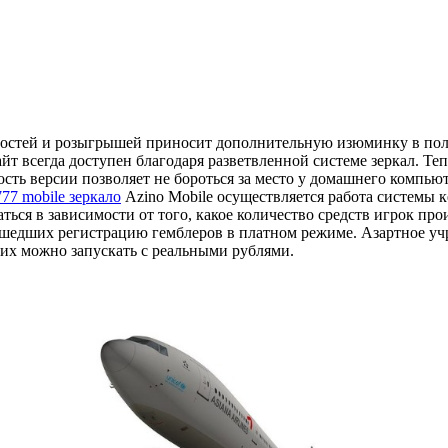
остей и розыгрышей приносит дополнительную изюминку в поль
сайт всегда доступен благодаря разветвленной системе зеркал. 
ть версии позволяет не бороться за место у домашнего компьют
777 mobile зеркало
Аzino Мobile осуществляется работа системы 
ться в зависимости от того, какое количество средств игрок про
 прошедших регистрацию гемблеров в платном режиме. Азартное 
 их можно запускать с реальными рублями.