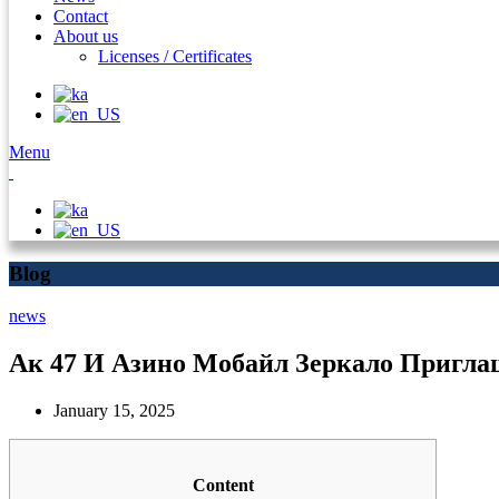
Contact
About us
Licenses / Certificates
Menu
Blog
news
Ак 47 И Азино Мобайл Зеркало Пригла
January 15, 2025
Content