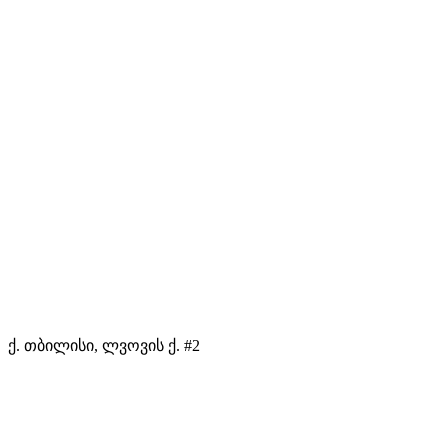
ქ. თბილისი, ლვოვის ქ. #2