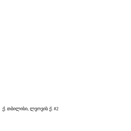
ქ. თბილისი, ლვოვის ქ. #2