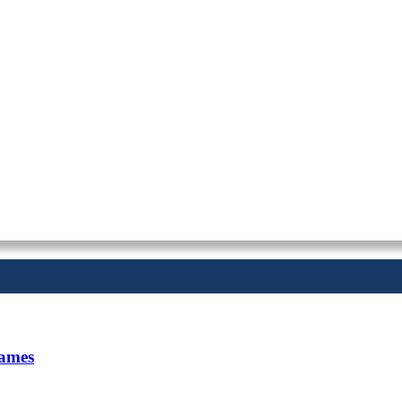
Games