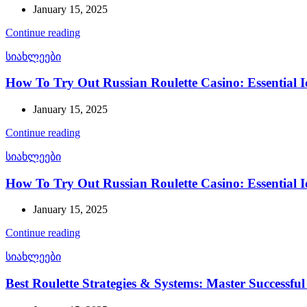
January 15, 2025
Continue reading
სიახლეები
How To Try Out Russian Roulette Casino: Essential 
January 15, 2025
Continue reading
სიახლეები
How To Try Out Russian Roulette Casino: Essential 
January 15, 2025
Continue reading
სიახლეები
Best Roulette Strategies & Systems: Master Successful 