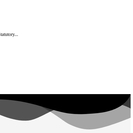
tutory...