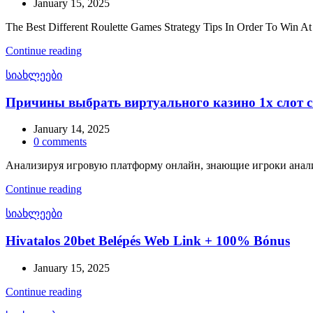
January 15, 2025
The Best Different Roulette Games Strategy Tips In Order To Win A
Continue reading
სიახლეები
Причины выбрать виртуального казино 1х слот 
January 14, 2025
0
comments
Анализируя игровую платформу онлайн, знающие игроки анализ
Continue reading
სიახლეები
Hivatalos 20bet Belépés Web Link + 100% Bónus
January 15, 2025
Continue reading