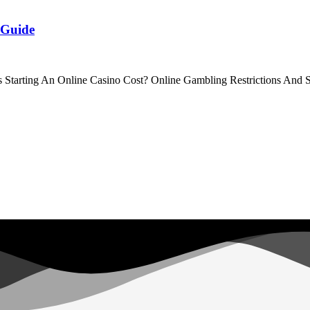
 Guide
arting An Online Casino Cost? Online Gambling Restrictions And Sta