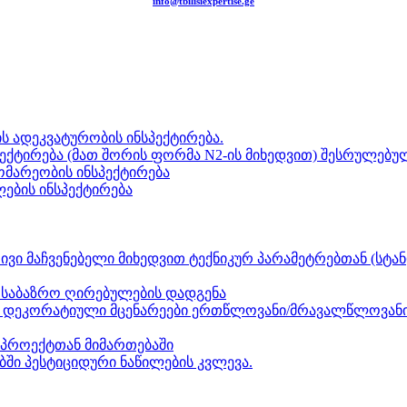
info@tbilisiexpertise.ge
ს ადეკვატურობის ინსპექტირება.
ექტირება (მათ შორის ფორმა N2-ის მიხედვით) შესრულებულ
გომარეობის ინსპექტირება
ლების ინსპექტირება
ვი მაჩვენებელი მიხედვით ტექნიკურ პარამეტრებთან (სტან
ნ საბაზრო ღირებულების დადგენა
ზი, დეკორატიული მცენარეები ერთწლოვანი/მრავალწლოვანი
პროექტთან მიმართებაში
ებში პესტიციდური ნაწილების კვლევა.